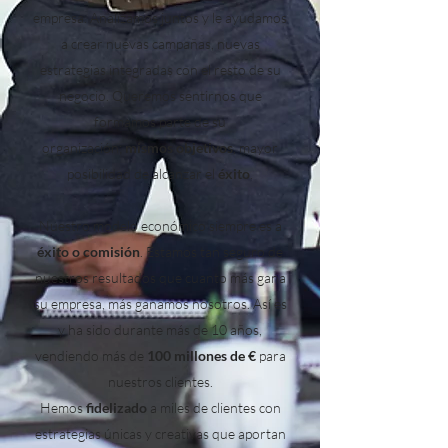
empresa. Analizamos juntos y le ayudamos
a crear nuevas campañas, nuevas
estrategias integradas con el resto de su
negocio. Queremos sentirnos que
formamos parte de su
organización;
mismos objetivos
, mayor
posibilidad de alcanzar el
éxito
.
Nuestro modelo económico siempre es a
éxito o comisión
. Estamos tan seguro de
nuestros resultados que cuanto más gana
su empresa, más ganamos nosotros. Así es
y ha sido durante más de 10 años,
vendiendo más de
100 millones de €
para
nuestros clientes.
Hemos
fidelizado
a miles de clientes con
estrategias únicas y creativas que aportan