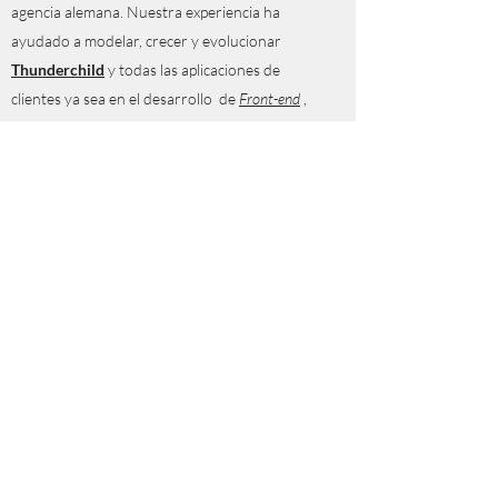
agencia alemana. Nuestra experiencia ha
ayudado a modelar, crecer y evolucionar
Thunderchild
y todas las aplicaciones de
clientes ya sea en el desarrollo de
Front-end
,
cómo de
Back-end
. Actualmente, ofrecemos
conjuntamente nuestros servicios de
desarrollo web y creación de software en toda
Europa
.