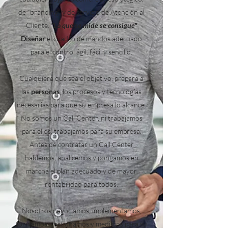
de “branding” y de servicio de Atención al
Cliente.
"Lo que se mide se consigue"
Diseñar
el cuadro de mandos adecuado
para el control ágil, fácil y sencillo.
Cualquiera que sea el objetivo, prepara a
las
personas
, los procesos y tecnologías
necesarias para que su empresa lo alcance.
No somos un Call Center, ni trabajamos
para ellos, trabajamos para su empresa.
Antes de contratar un Call Center
hablemos, analicemos y pongamos en
marcha el plan adecuado y de mayor
rentabilidad para todos.
Nosotros negociamos, implementamos,
formamos, gestionamos y medimos para su