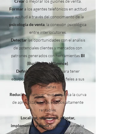
Crear
o mejorar los guiones de venta.
Formar
a los agentes telefónicos en actitud
y aptitud a través del conocimiento de la
psicología de venta
, la conexión psicológica
entre interlocutores.
Detectar
las oportunidades con el análisis
de potenciales clientes y mercados con
patrones generados con herramientas
BI
(Business Intelligence)
.
Definir
los mejores KPI’s para tener
equipos de alto rendimiento y fieles a sus
campañas.
Reducir
el “
turnover
” que perjudica la curva
de aprendizaje de los equipos altamente
rentables.
Localizar, segmentar, adaptar,
implementar y medir
cualquier campaña,
cualquier objetivo comercial, estratégico,